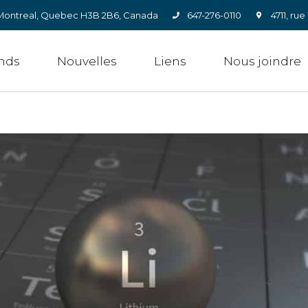
0, Montreal, Quebec H3B 2B6, Canada
647-276-0110
4711, ru
nds
Nouvelles
Liens
Nous joindre