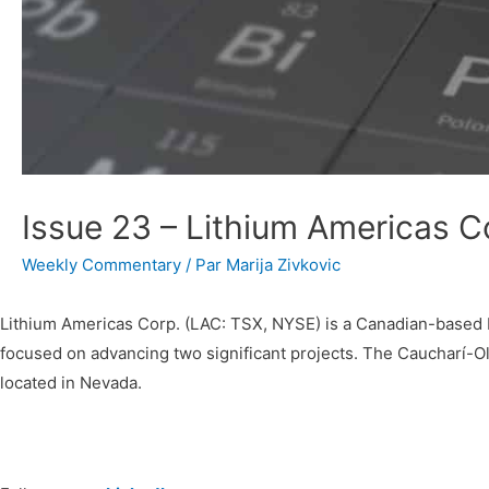
Issue 23 – Lithium Americas C
Weekly Commentary
/ Par
Marija Zivkovic
Lithium Americas Corp. (LAC: TSX, NYSE) is a Canadian-based L
focused on advancing two significant projects. The Caucharí-Ol
located in Nevada.