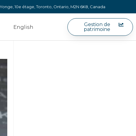
e Yonge, 10e étage, Toronto, Ontario, M2N 6K8, Canada
Gestion de
English
patrimoine