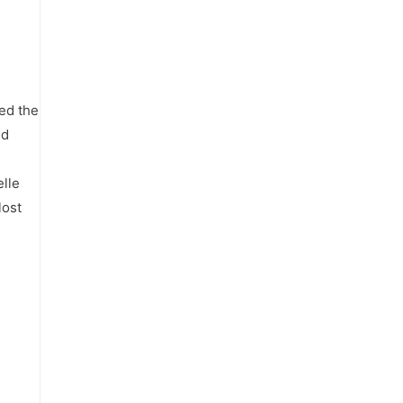
ed the
ld
elle
lost