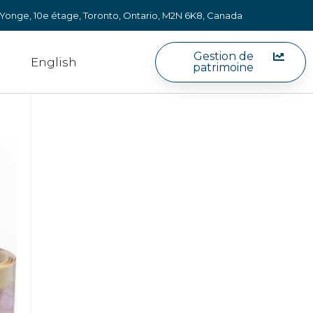
e Yonge, 10e étage, Toronto, Ontario, M2N 6K8, Canada
Gestion de
English
patrimoine