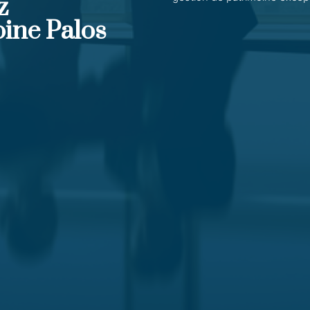
z
oine Palos