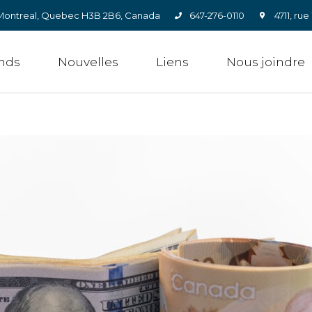
0, Montreal, Quebec H3B 2B6, Canada
647-276-0110
4711, ru
nds
Nouvelles
Liens
Nous joindre